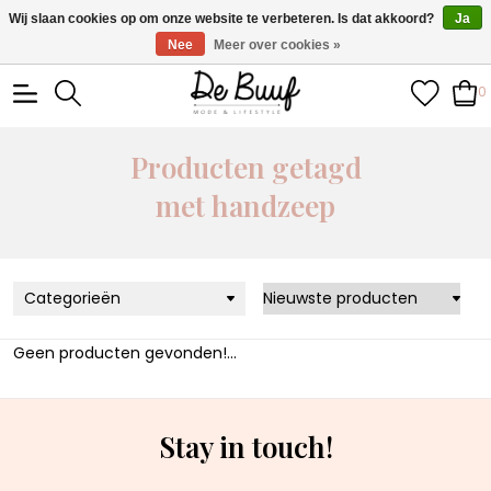
• Wekelijks nieuwe items • Gratis verzending >€100,- •
Wij slaan cookies op om onze website te verbeteren. Is dat akkoord?
Ja
Verzonden binnen 1-3 werkdagen
Nee
Meer over cookies »
0
Producten getagd
met handzeep
Categorieën
Geen producten gevonden!...
Stay in touch!