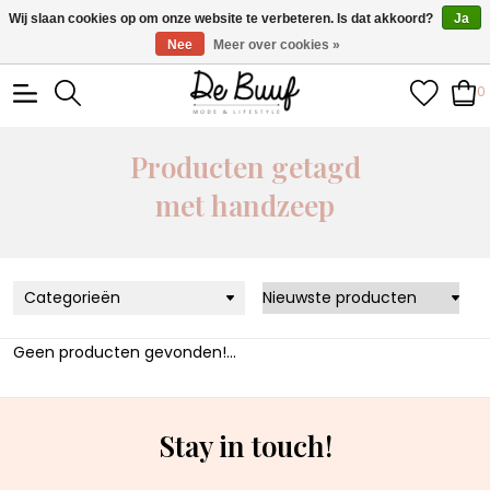
• Wekelijks nieuwe items • Gratis verzending >€100,- •
Wij slaan cookies op om onze website te verbeteren. Is dat akkoord?
Ja
Verzonden binnen 1-3 werkdagen
Nee
Meer over cookies »
0
Producten getagd
met handzeep
Categorieën
Geen producten gevonden!...
Stay in touch!