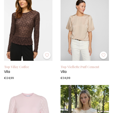
Top Vifay Coffee
Top Viellette Puff Cement
Vila
Vila
€24,99
€34,99