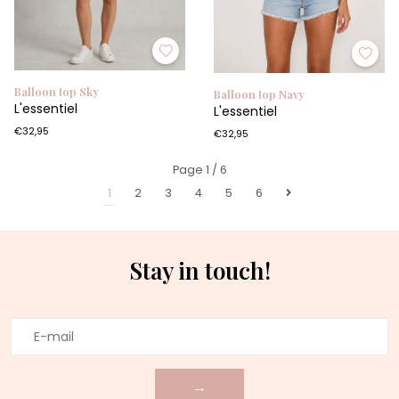
Balloon top Sky
Balloon top Navy
L'essentiel
L'essentiel
€32,95
€32,95
Page 1 / 6
1
2
3
4
5
6
Stay in touch!
→