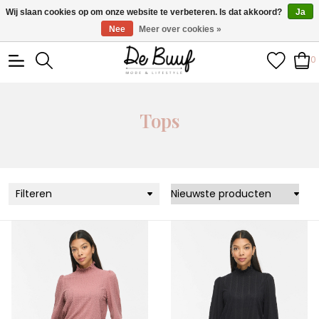
• Wekelijks nieuwe items • Gratis verzending >€100,- •
Wij slaan cookies op om onze website te verbeteren. Is dat akkoord?
Ja
Verzonden binnen 1-3 werkdagen
Nee
Meer over cookies »
0
Tops
Filteren