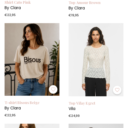
Shirt Cato Pink
Top Amour Brown
By Clara
By Clara
€22,95
€19,95
T-shirt Bisous Beige
Top Vifay Egret
By Clara
Vila
€22,95
€24,99