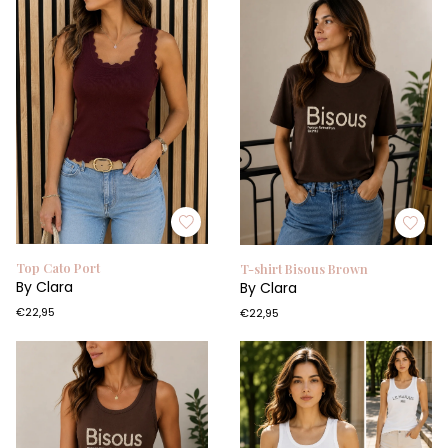
Top Cato Port
T-shirt Bisous Brown
By Clara
By Clara
€22,95
€22,95