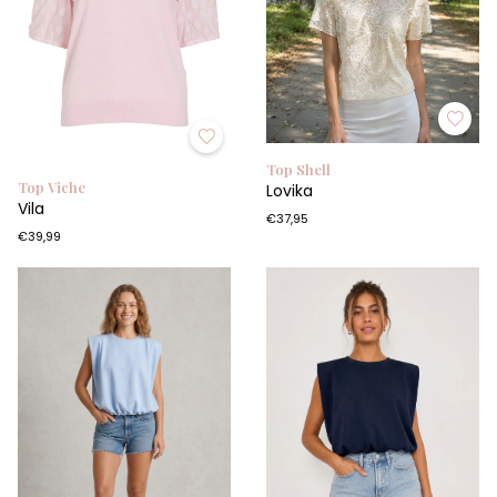
Top Shell
Top Viche
Lovika
Vila
€37,95
€39,99