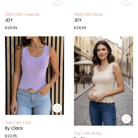
Shirt Nila Oatmeal
Shirt Nila Black
JDY
JDY
€26,99
€26,99
Top Cato Lilac
By Clara
Top Cato Beige
€22,95