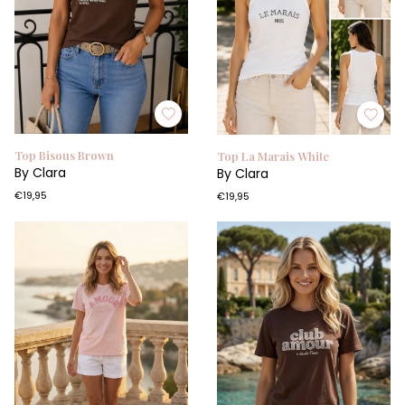
Top Bisous Brown
Top La Marais White
By Clara
By Clara
€19,95
€19,95