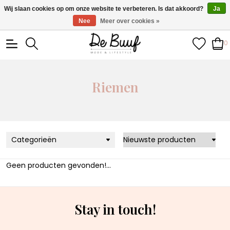
• Wekelijks nieuwe items • Gratis verzending >€100,- •
Wij slaan cookies op om onze website te verbeteren. Is dat akkoord?
Ja
Verzonden binnen 1-3 werkdagen
Nee
Meer over cookies »
0
Riemen
Categorieën
Geen producten gevonden!...
Stay in touch!