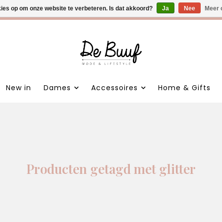
kies op om onze website te verbeteren. Is dat akkoord?
 nieuwe items • Gratis verzending >€100,- • Verzonden binnen 1
Ja
Nee
Meer 
New in
Dames
Accessoires
Home & Gifts
Producten getagd met glitter