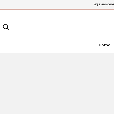
Wij slaan coo
• Wekelijks
Home