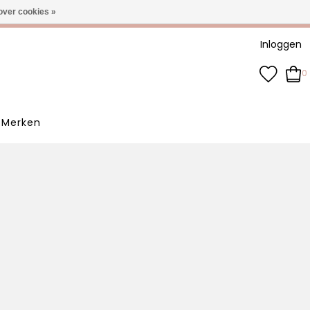
-3 werkdagen
over cookies »
Inloggen
0
Merken