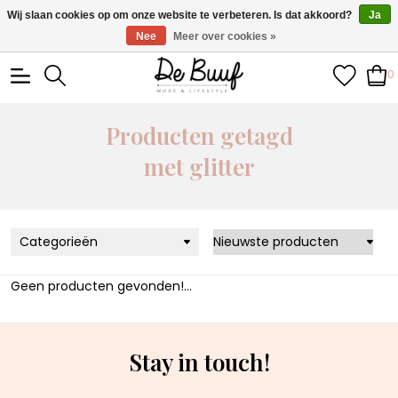
• Wekelijks nieuwe items • Gratis verzending >€100,- •
Wij slaan cookies op om onze website te verbeteren. Is dat akkoord?
Ja
Verzonden binnen 1-3 werkdagen
Nee
Meer over cookies »
0
Producten getagd
met glitter
Categorieën
Geen producten gevonden!...
Stay in touch!