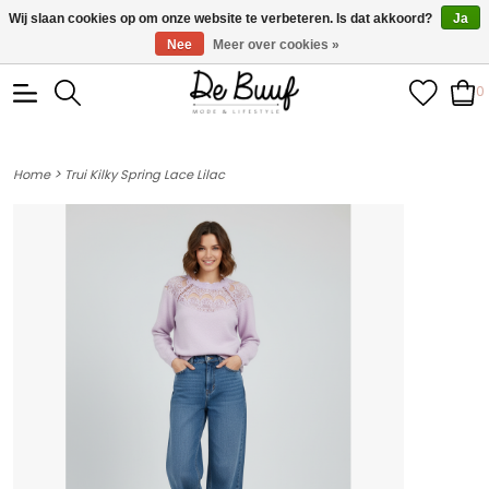
• Wekelijks nieuwe items • Gratis verzending >€100,- •
Wij slaan cookies op om onze website te verbeteren. Is dat akkoord?
Ja
Verzonden binnen 1-3 werkdagen
Nee
Meer over cookies »
0
>
Home
Trui Kilky Spring Lace Lilac