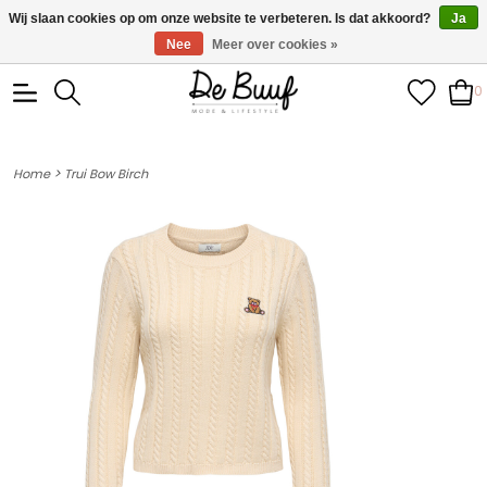
• Wekelijks nieuwe items • Gratis verzending >€100,- •
Wij slaan cookies op om onze website te verbeteren. Is dat akkoord?
Ja
Verzonden binnen 1-3 werkdagen
Nee
Meer over cookies »
0
>
Home
Trui Bow Birch