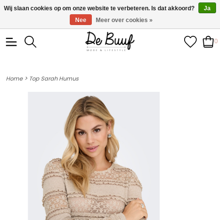
• Wekelijks nieuwe items • Gratis verzending >€100,- •
Wij slaan cookies op om onze website te verbeteren. Is dat akkoord?
Ja
Verzonden binnen 1-3 werkdagen
Nee
Meer over cookies »
0
>
Home
Top Sarah Humus