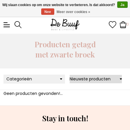
• Wekelijks nieuwe items • Gratis verzending >€100,- •
Wij slaan cookies op om onze website te verbeteren. Is dat akkoord?
Ja
Verzonden binnen 1-3 werkdagen
Nee
Meer over cookies »
0
Producten getagd
met zwarte broek
Categorieën
Geen producten gevonden!...
Stay in touch!