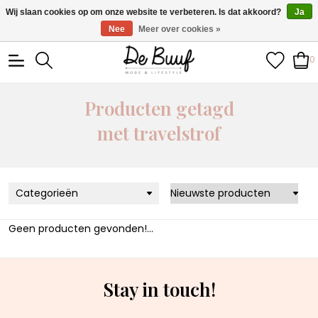
• Wekelijks nieuwe items • Gratis verzending >€100,- •
Wij slaan cookies op om onze website te verbeteren. Is dat akkoord?
Ja
Verzonden binnen 1-3 werkdagen
Nee
Meer over cookies »
0
Producten getagd
met travelstrof
Categorieën
Geen producten gevonden!...
Stay in touch!