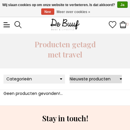
• Wekelijks nieuwe items • Gratis verzending >€100,- •
Wij slaan cookies op om onze website te verbeteren. Is dat akkoord?
Ja
Verzonden binnen 1-3 werkdagen
Nee
Meer over cookies »
0
Producten getagd
met travel
Categorieën
Geen producten gevonden!...
Stay in touch!