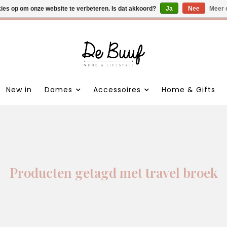
kies op om onze website te verbeteren. Is dat akkoord?
 nieuwe items • Gratis verzending >€100,- • Verzonden binnen 1
Ja
Nee
Meer 
New in
Dames
Accessoires
Home & Gifts
Producten getagd met travel broek