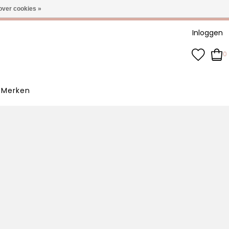
-3 werkdagen
over cookies »
Inloggen
0
Merken