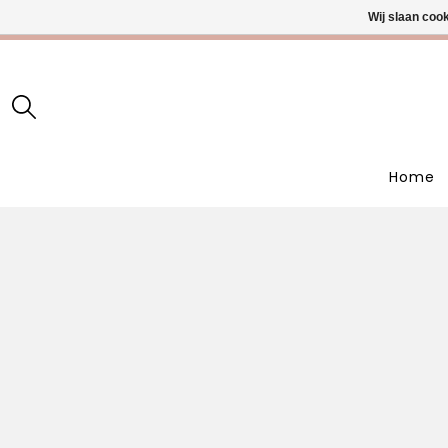
Wij slaan coo
• Wekelijks
Home