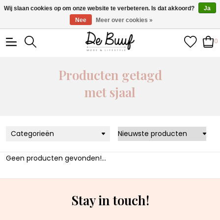
• Wekelijks nieuwe items • Gratis verzending >€100,- •
Wij slaan cookies op om onze website te verbeteren. Is dat akkoord?
Ja
Verzonden binnen 1-3 werkdagen
Nee
Meer over cookies »
0
Producten getagd
met sjaal
Categorieën
Geen producten gevonden!...
Stay in touch!