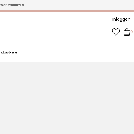
-3 werkdagen
over cookies »
Inloggen
0
Merken