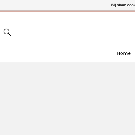
Wij slaan coo
• Wekelijks
Home