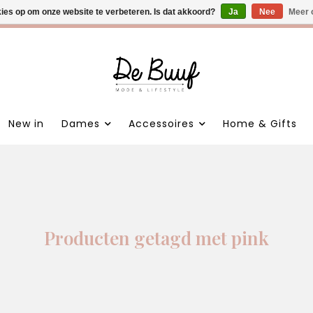
kies op om onze website te verbeteren. Is dat akkoord?
 nieuwe items • Gratis verzending >€100,- • Verzonden binnen 1
Ja
Nee
Meer 
New in
Dames
Accessoires
Home & Gifts
Producten getagd met pink