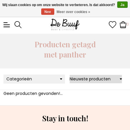
• Wekelijks nieuwe items • Gratis verzending >€100,- •
Wij slaan cookies op om onze website te verbeteren. Is dat akkoord?
Ja
Verzonden binnen 1-3 werkdagen
Nee
Meer over cookies »
0
Producten getagd
met panther
Categorieën
Geen producten gevonden!...
Stay in touch!