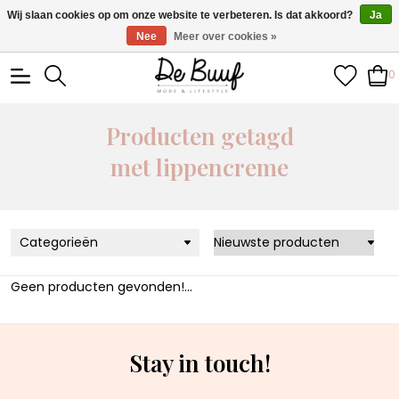
• Wekelijks nieuwe items • Gratis verzending >€100,- •
Wij slaan cookies op om onze website te verbeteren. Is dat akkoord?
Ja
Verzonden binnen 1-3 werkdagen
Nee
Meer over cookies »
0
Producten getagd
met lippencreme
Categorieën
Geen producten gevonden!...
Stay in touch!