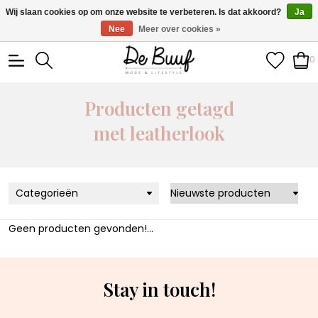
• Wekelijks nieuwe items • Gratis verzending >€100,- •
Wij slaan cookies op om onze website te verbeteren. Is dat akkoord?
Ja
Verzonden binnen 1-3 werkdagen
Nee
Meer over cookies »
0
Producten getagd
met leatherlook
Categorieën
Geen producten gevonden!...
Stay in touch!