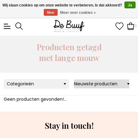
• Wekelijks nieuwe items • Gratis verzending >€100,- •
Wij slaan cookies op om onze website te verbeteren. Is dat akkoord?
Ja
Verzonden binnen 1-3 werkdagen
Nee
Meer over cookies »
0
Producten getagd
met lange mouw
Categorieën
Geen producten gevonden!...
Stay in touch!