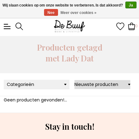
• Wekelijks nieuwe items • Gratis verzending >€100,- •
Wij slaan cookies op om onze website te verbeteren. Is dat akkoord?
Ja
Verzonden binnen 1-3 werkdagen
Nee
Meer over cookies »
0
Producten getagd
met Lady Dat
Categorieën
Geen producten gevonden!...
Stay in touch!