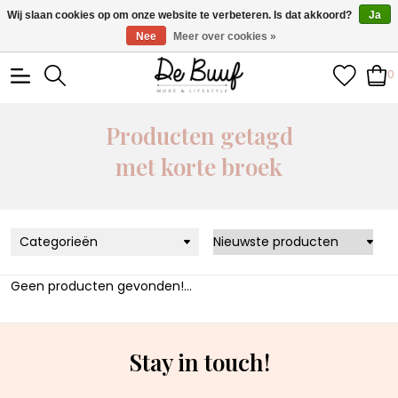
• Wekelijks nieuwe items • Gratis verzending >€100,- •
Wij slaan cookies op om onze website te verbeteren. Is dat akkoord?
Ja
Verzonden binnen 1-3 werkdagen
Nee
Meer over cookies »
0
Producten getagd
met korte broek
Categorieën
Geen producten gevonden!...
Stay in touch!