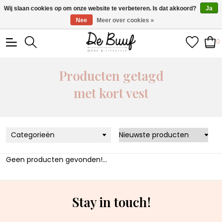
• Wekelijks nieuwe items • Gratis verzending >€100,- •
Wij slaan cookies op om onze website te verbeteren. Is dat akkoord?
Ja
Verzonden binnen 1-3 werkdagen
Nee
Meer over cookies »
0
Producten getagd
met kort vest
Categorieën
Geen producten gevonden!...
Stay in touch!