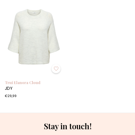
Trui Elanora Cloud
JDY
€29,99
Stay in touch!