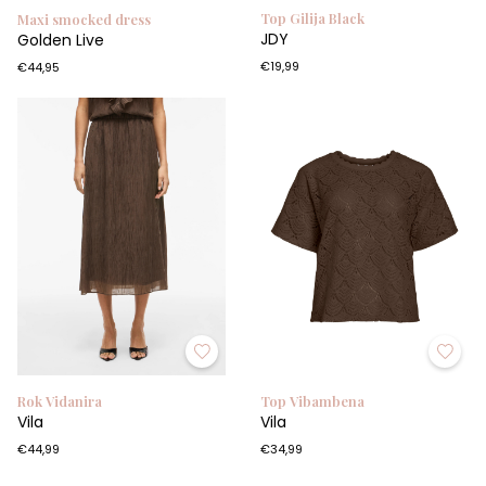
Top Gilija Black
Maxi smocked dress
JDY
Golden Live
€19,99
€44,95
Rok Vidanira
Top Vibambena
Vila
Vila
€44,99
€34,99