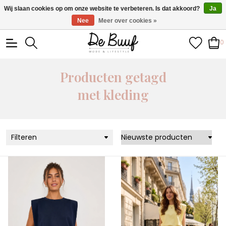
• Wekelijks nieuwe items • Gratis verzending >€100,- •
Wij slaan cookies op om onze website te verbeteren. Is dat akkoord?
Ja
Verzonden binnen 1-3 werkdagen
Nee
Meer over cookies »
0
Producten getagd
met kleding
Filteren