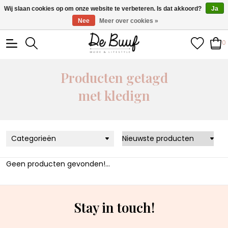
• Wekelijks nieuwe items • Gratis verzending >€100,- •
Wij slaan cookies op om onze website te verbeteren. Is dat akkoord?
Ja
Verzonden binnen 1-3 werkdagen
Nee
Meer over cookies »
0
Producten getagd
met kledign
Categorieën
Geen producten gevonden!...
Stay in touch!