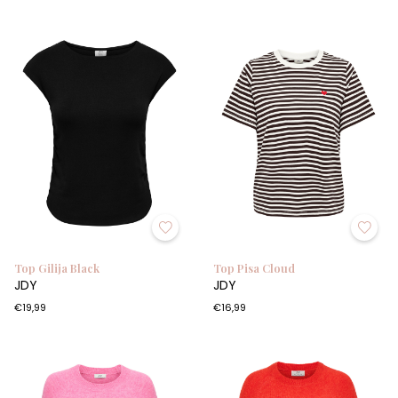
Top Gilija Black
Top Pisa Cloud
JDY
JDY
€19,99
€16,99