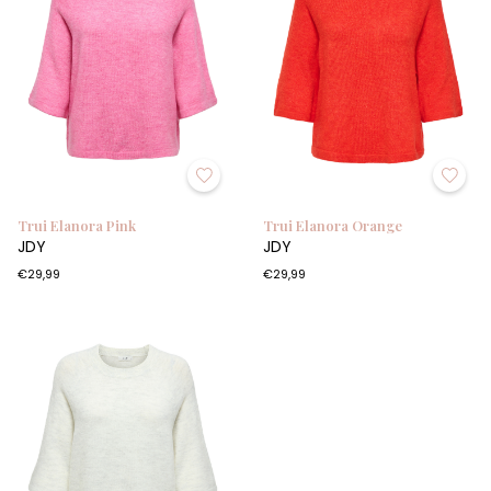
Trui Elanora Pink
Trui Elanora Orange
JDY
JDY
€29,99
€29,99