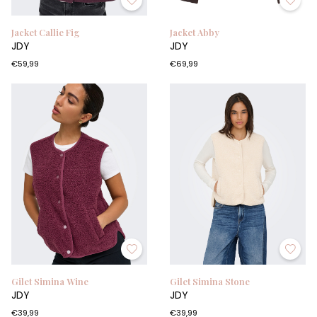
Jacket Callie Fig
Jacket Abby
JDY
JDY
€59,99
€69,99
Gilet Simina Wine
Gilet Simina Stone
JDY
JDY
€39,99
€39,99