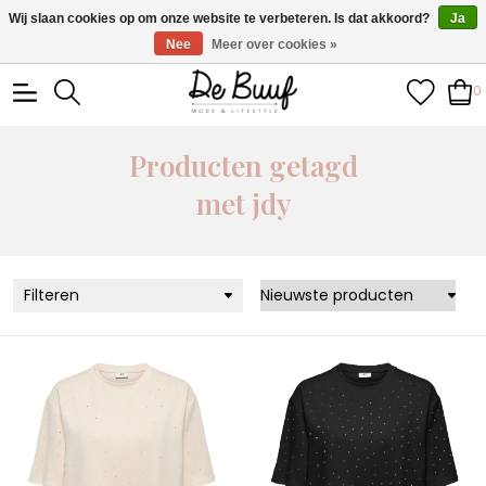
• Wekelijks nieuwe items • Gratis verzending >€100,- •
Wij slaan cookies op om onze website te verbeteren. Is dat akkoord?
Ja
Verzonden binnen 1-3 werkdagen
Nee
Meer over cookies »
0
Producten getagd
met jdy
Filteren