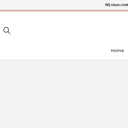
Wij slaan coo
• Wekelijks
Home