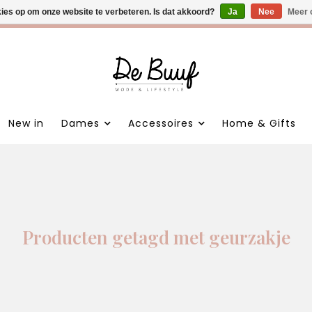
kies op om onze website te verbeteren. Is dat akkoord?
 nieuwe items • Gratis verzending >€100,- • Verzonden binnen 1
Ja
Nee
Meer 
New in
Dames
Accessoires
Home & Gifts
Producten getagd met geurzakje