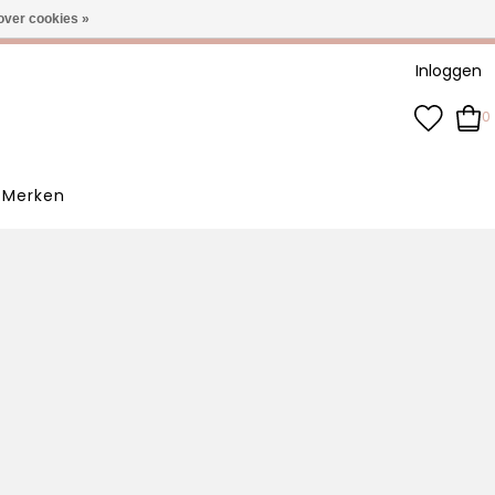
-3 werkdagen
over cookies »
Inloggen
0
Merken