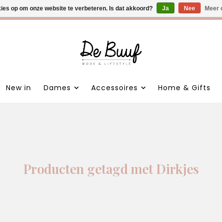
kies op om onze website te verbeteren. Is dat akkoord?
 nieuwe items • Gratis verzending >€100,- • Verzonden binnen 1
Ja
Nee
Meer 
New in
Dames
Accessoires
Home & Gifts
Producten getagd met Dirkjes