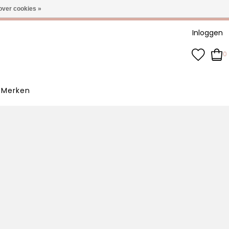
-3 werkdagen
over cookies »
Inloggen
0
Merken