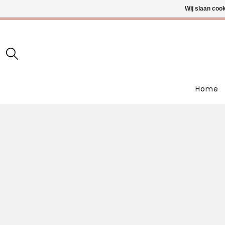
Wij slaan coo
• Wekelijks
Home