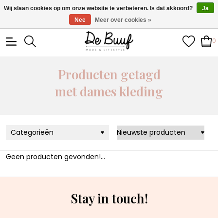
• Wekelijks nieuwe items • Gratis verzending >€100,- •
Wij slaan cookies op om onze website te verbeteren. Is dat akkoord?
Ja
Verzonden binnen 1-3 werkdagen
Nee
Meer over cookies »
0
Producten getagd
met dames kleding
Categorieën
Geen producten gevonden!...
Stay in touch!