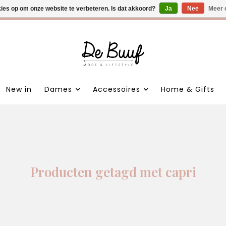
kies op om onze website te verbeteren. Is dat akkoord?
 nieuwe items • Gratis verzending >€100,- • Verzonden binnen 1
Ja
Nee
Meer 
New in
Dames
Accessoires
Home & Gifts
Producten getagd met capri