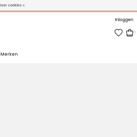
-3 werkdagen
over cookies »
Inloggen
0
Merken