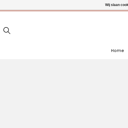
Wij slaan coo
• Wekelijks
Home