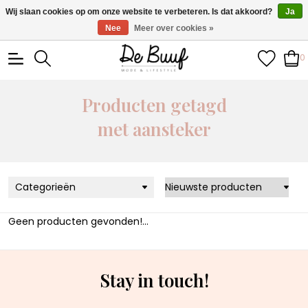
• Wekelijks nieuwe items • Gratis verzending >€100,- •
Wij slaan cookies op om onze website te verbeteren. Is dat akkoord?
Ja
Verzonden binnen 1-3 werkdagen
Nee
Meer over cookies »
0
Producten getagd
met aansteker
Categorieën
Geen producten gevonden!...
Stay in touch!