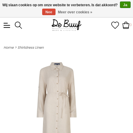
• Wekelijks nieuwe items • Gratis verzending >€100,- •
Wij slaan cookies op om onze website te verbeteren. Is dat akkoord?
Ja
Verzonden binnen 1-3 werkdagen
Nee
Meer over cookies »
0
>
Home
Shirtdress Linen