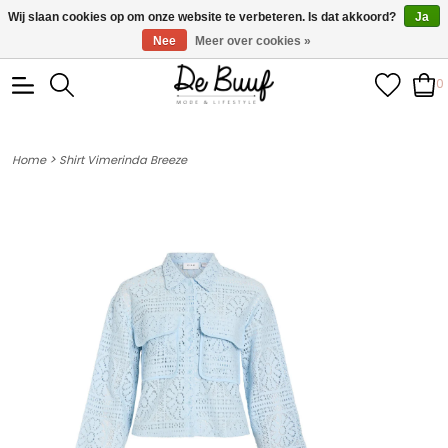
• Wekelijks nieuwe items • Gratis verzending >€100,- •
Wij slaan cookies op om onze website te verbeteren. Is dat akkoord?
Ja
Verzonden binnen 1-3 werkdagen
Nee
Meer over cookies »
0
>
Home
Shirt Vimerinda Breeze