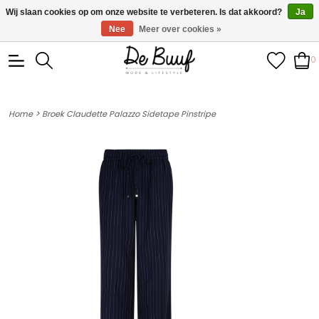
• Wekelijks nieuwe items • Gratis verzending >€100,- •
Wij slaan cookies op om onze website te verbeteren. Is dat akkoord?
Ja
Verzonden binnen 1-3 werkdagen
Nee
Meer over cookies »
0
>
Home
Broek Claudette Palazzo Sidetape Pinstripe