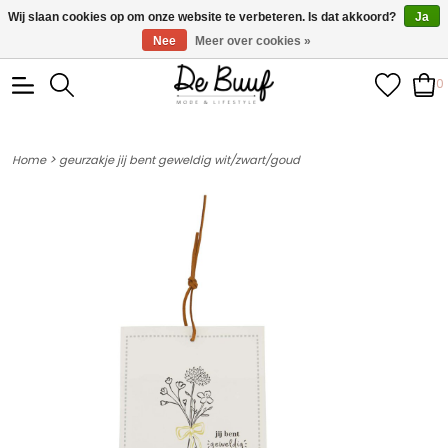
• Wekelijks nieuwe items • Gratis verzending >€100,- •
Wij slaan cookies op om onze website te verbeteren. Is dat akkoord?
Ja
Verzonden binnen 1-3 werkdagen
Nee
Meer over cookies »
0
>
Home
geurzakje jij bent geweldig wit/zwart/goud