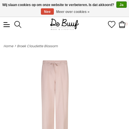
• Wekelijks nieuwe items • Gratis verzending >€100,- •
Wij slaan cookies op om onze website te verbeteren. Is dat akkoord?
Ja
Verzonden binnen 1-3 werkdagen
Nee
Meer over cookies »
0
>
Home
Broek Claudette Blossom