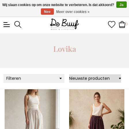
• Wekelijks nieuwe items • Gratis verzending >€100,- •
Wij slaan cookies op om onze website te verbeteren. Is dat akkoord?
Ja
Verzonden binnen 1-3 werkdagen
Nee
Meer over cookies »
0
Lovika
Filteren