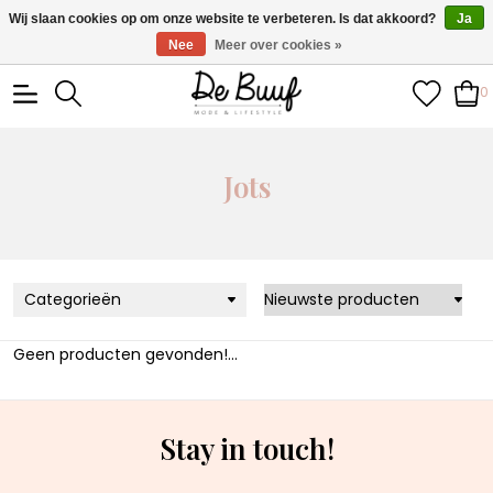
• Wekelijks nieuwe items • Gratis verzending >€100,- •
Wij slaan cookies op om onze website te verbeteren. Is dat akkoord?
Ja
Verzonden binnen 1-3 werkdagen
Nee
Meer over cookies »
0
Jots
Categorieën
Geen producten gevonden!...
Stay in touch!