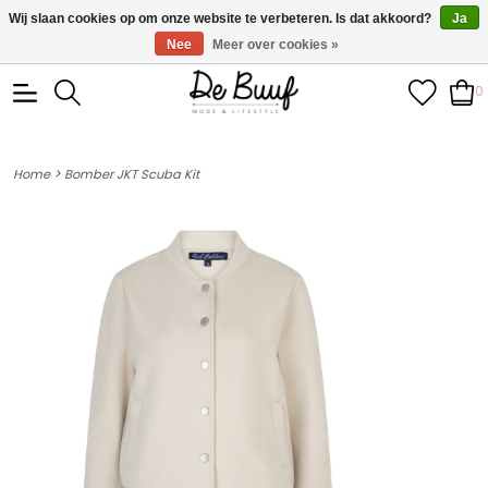
• Wekelijks nieuwe items • Gratis verzending >€100,- •
Wij slaan cookies op om onze website te verbeteren. Is dat akkoord?
Ja
Verzonden binnen 1-3 werkdagen
Nee
Meer over cookies »
0
>
Home
Bomber JKT Scuba Kit