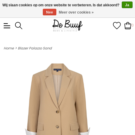
• Wekelijks nieuwe items • Gratis verzending >€100,- •
Wij slaan cookies op om onze website te verbeteren. Is dat akkoord?
Ja
Verzonden binnen 1-3 werkdagen
Nee
Meer over cookies »
0
>
Home
Blazer Palazzo Sand