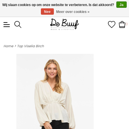
• Wekelijks nieuwe items • Gratis verzending >€100,- •
Wij slaan cookies op om onze website te verbeteren. Is dat akkoord?
Ja
Verzonden binnen 1-3 werkdagen
Nee
Meer over cookies »
0
>
Home
Top Viselia Birch