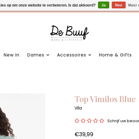
kies op om onze website te verbeteren. Is dat akkoord?
 nieuwe items • Gratis verzending >€100,- • Verzonden binnen 1
Ja
Nee
Meer 
New in
Dames
Accessoires
Home & Gifts
Top Vimilos Blue
Vila
Schrijf uw beoo
€39,99