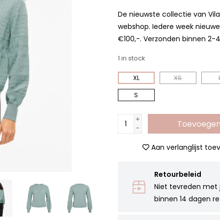
De nieuwste collectie van Vil
webshop. Iedere week nieuwe 
€100,-. Verzonden binnen 2-
1
in stock
XL
XS
S
+
Toevoegen
-
Aan verlanglijst to
Retourbeleid
Niet tevreden met 
binnen 14 dagen re