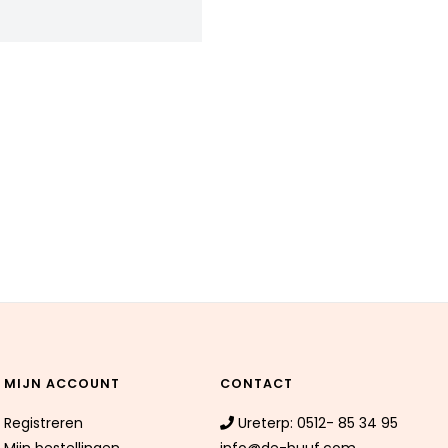
MIJN ACCOUNT
CONTACT
Registreren
Ureterp: 0512- 85 34 95
Mijn bestellingen
info@de-buuf.com