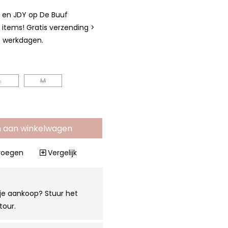
a en JDY op De Buuf
items! Gratis verzending >
4 werkdagen.
L
M
 aan winkelwagen
evoegen
Vergelijk
je aankoop? Stuur het
tour.