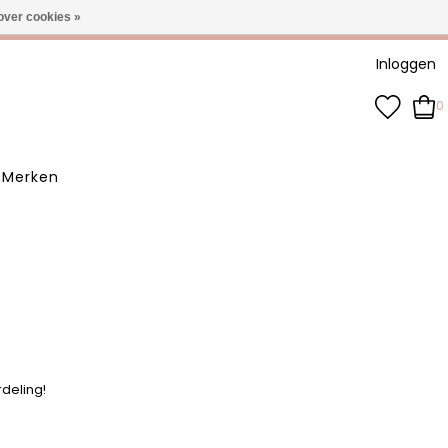
-3 werkdagen
over cookies »
Inloggen
0
Merken
rdeling!