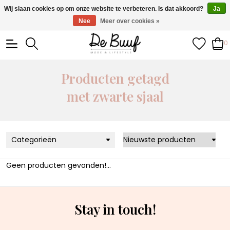
• Wekelijks nieuwe items • Gratis verzending >€100,- •
Wij slaan cookies op om onze website te verbeteren. Is dat akkoord?
Ja
Verzonden binnen 1-3 werkdagen
Nee
Meer over cookies »
0
Producten getagd
met zwarte sjaal
Categorieën
Geen producten gevonden!...
Stay in touch!