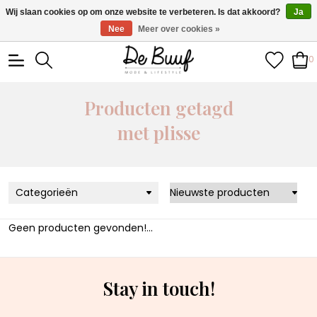
• Wekelijks nieuwe items • Gratis verzending >€100,- •
Wij slaan cookies op om onze website te verbeteren. Is dat akkoord?
Ja
Verzonden binnen 1-3 werkdagen
Nee
Meer over cookies »
0
Producten getagd
met plisse
Categorieën
Geen producten gevonden!...
Stay in touch!