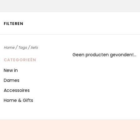
FILTEREN
/
/
Home
Tags
liefs
Geen producten gevonden!...
CATEGORIEËN
New in
Dames
Accessoires
Home & Gifts