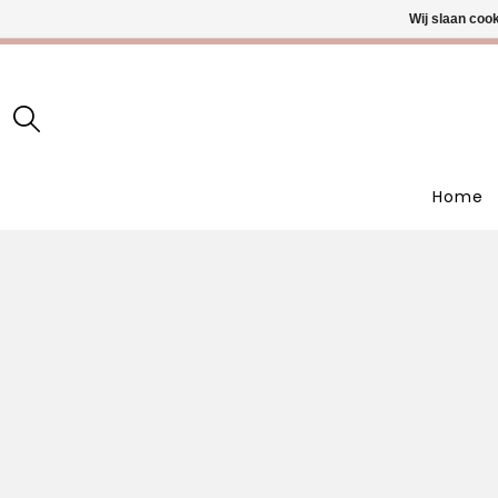
Wij slaan coo
• Wekelijks
Home