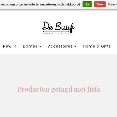
kies op om onze website te verbeteren. Is dat akkoord?
 nieuwe items • Gratis verzending >€100,- • Verzonden binnen 1
Ja
Nee
Meer 
New in
Dames
Accessoires
Home & Gifts
Producten getagd met liefs