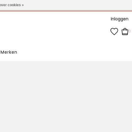
-3 werkdagen
over cookies »
Inloggen
0
Merken