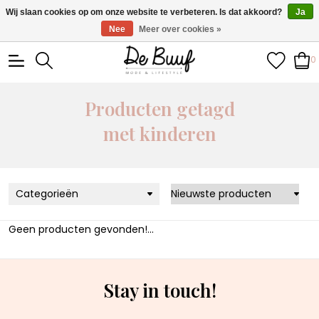
• Wekelijks nieuwe items • Gratis verzending >€100,- •
Wij slaan cookies op om onze website te verbeteren. Is dat akkoord?
Ja
Verzonden binnen 1-3 werkdagen
Nee
Meer over cookies »
0
Producten getagd
met kinderen
Categorieën
Geen producten gevonden!...
Stay in touch!